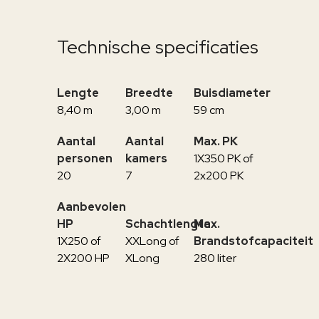
Technische specificaties
Lengte
Breedte
Buisdiameter
8,40 m
3,00 m
59 cm
Aantal
Aantal
Max. PK
personen
kamers
1X350 PK of
20
7
2x200 PK
Aanbevolen
HP
Schachtlengte
Max.
1X250 of
XXLong of
Brandstofcapaciteit
2X200 HP
XLong
280 liter